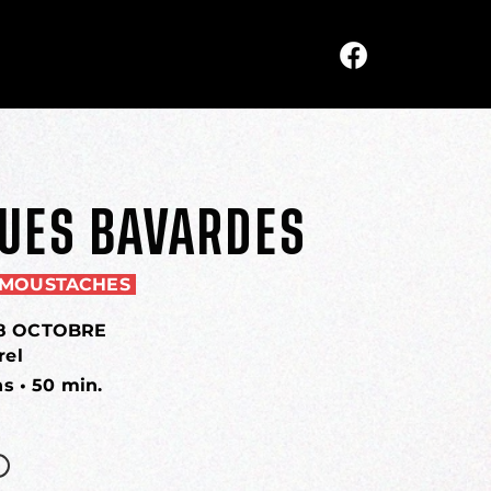
UES BAVARDES
 MOUSTACHES
28 OCTOBRE
rel
ns • 50 min.