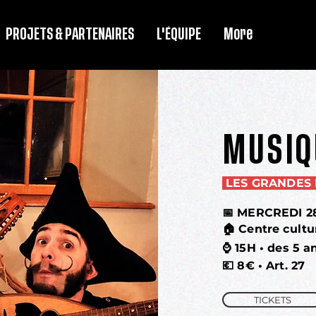
PROJETS & PARTENAIRES
L'ÉQUIPE
More
MUSIQ
LES GRANDES
📅 MERCREDI 
🏠 Centre cultu
⌚
15H • des 5 a
💶
8€ • Art. 27
TICKETS