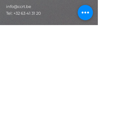
info@ccrt.be
Tel:
+32 63 41 31 20
IBAN : BE19
8002 1213 2412
BIC : AXABBE22
Accès rapide
Programmation
Expositions
Stages
Ateliers
Espace technique
Salle de spectacle
Salle d'exposition
Newsletter
S'abonner