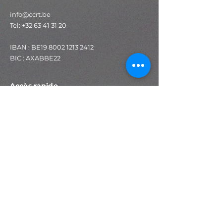
info@ccrt.be
Tel:
+32 63 41 31 20
IBAN : BE19
8002 1213 2412
BIC : AXABBE22
Accès rapide
Programmation
Expositions
Stages
Ateliers
Espace technique
Salle de spectacle
Salle d'exposition
Newsletter
S'abonner