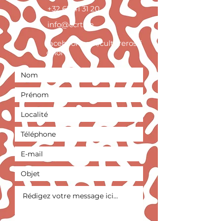
+32 63 41 31 20
info@ccrt.be
facebook.com/culturerossi
gnol