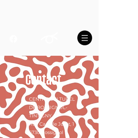
Contact
CENTRE CULTUREL
DE ROSSIGNOL-
TINTIGNY
Rue Camille Joset, 1
6730 Rossignol