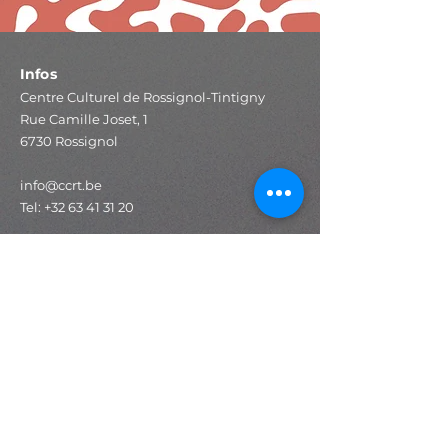
Infos
Centre Culturel de Rossignol-Tintigny
Rue Camille Joset, 1
6730 Rossignol
info@ccrt.be
Tel:
+32 63 41 31 20
IBAN : BE19
8002 1213 2412
BIC : AXABBE22
Accès rapide
Programmation
Expositions
Stages
Ateliers