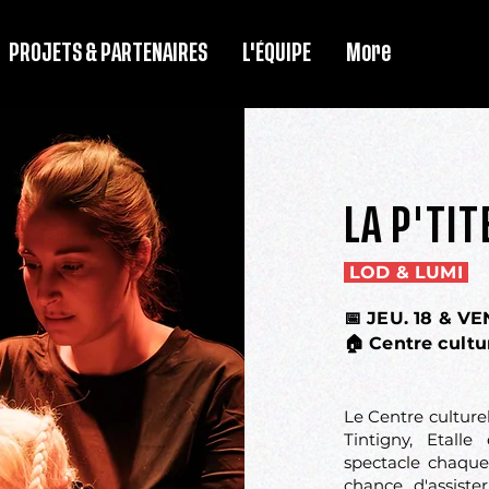
PROJETS & PARTENAIRES
L'ÉQUIPE
More
LA P'TIT
LOD & LUMI
📅 JEU. 18 & VE
🏠 Centre cultu
Le Centre culture
Tintigny, Etalle
spectacle chaque
chance d'assist