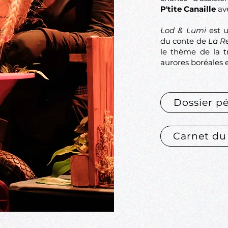
P'tite Canaille
av
Lod & Lumi
est u
du conte de
La R
le thème de la tr
aurores boréales e
Dossier p
Carnet du