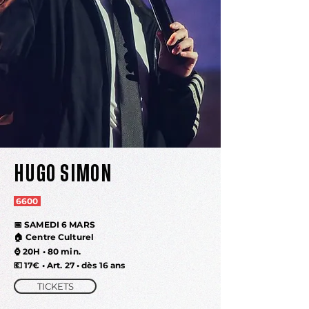
HUGO SIMON
6600
📅 SAMEDI 6 MARS
🏠 Centre Culturel
⌚
20H • 80 min.
💶
17€ • Art. 27 • dès 16 ans
TICKETS