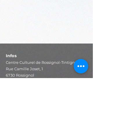
Infos
Centre Culturel de Rossignol-Tintigny
Rue Camille Joset, 1
6730 Rossignol
info@ccrt.be
Tel:
+32 63 41 31 20
IBAN : BE19
8002 1213 2412
BIC : AXABBE22
Accès rapide