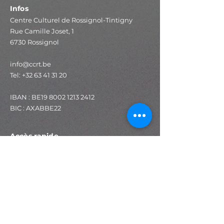
Infos
Centre Culturel de Rossignol-Tintigny
Rue Camille Joset, 1
6730 Rossignol
info@ccrt.be
Tel:
+32 63 41 31 20
IBAN : BE19
8002 1213 2412
BIC : AXABBE22
Accès rapide
Programmation
Expositions
Stages
Ateliers
Espace technique
Salle de spectacle