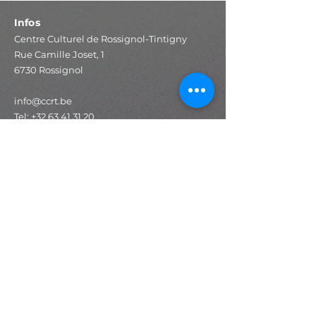
Infos
Centre Culturel de Rossignol-Tintigny
Rue Camille Joset, 1
6730 Rossignol
info@ccrt.be
Tel:
+32 63 41 31 20
IBAN : BE19
8002 1213 2412
BIC : AXABBE22
Accès rapide
Programmation
Expositions
Stages
Ateliers
Espace technique
Salle de spectacle