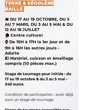
TERRE & SÉGOLÈNE
BAILLE
📅 DU 17 AU 19 OCTOBRE, DU 3
AU 7 MARS, DU 3 AU 5 MAI & DU
12 AU 16 JUILLET
🏠 Centre culturel
⌚ De 10H à 17H le 1er jour et de
9H à 16H les autres jours •
Adulte
💶 Matériel, cuisson et émaillage
compris (10 pièces max.)
Stage de tournage pour initiés :
du
17 au 19 octobre & du 3 au 5 mai •
340 euros
Condition de participation : avoir déjà
suivi un stage de tournage.
Stage de tournage accessible aux