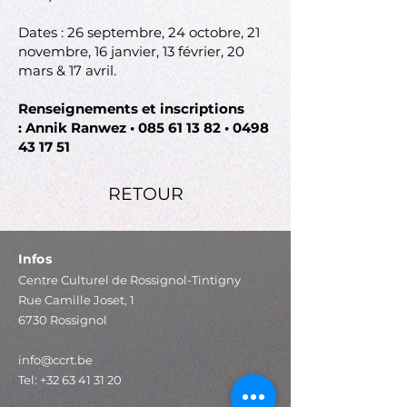
Dates : 26 septembre, 24 octobre, 21
novembre, 16 janvier, 13 février, 20
mars & 17 avril.
Renseignements et inscriptions
: Annik Ranwez •
085 61 13 82
•
0498
43 17 51
RETOUR
Infos
Centre Culturel de Rossignol-Tintigny
Rue Camille Joset, 1
6730 Rossignol
info@ccrt.be
Tel:
+32 63 41 31 20