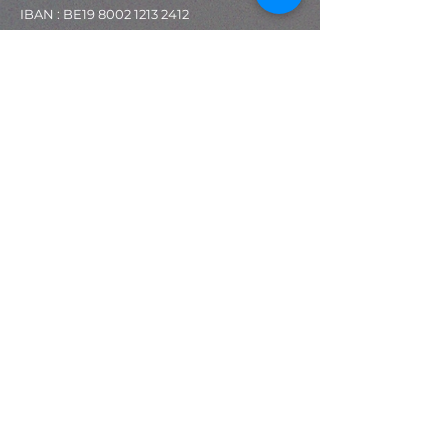
IBAN : BE19
8002 1213 2412
BIC : AXABBE22
Accès rapide
Programmation
Expositions
Stages
Ateliers
Espace technique
Salle de spectacle
Salle d'exposition
Newsletter
S'abonner
Réseaux sociaux
facebook