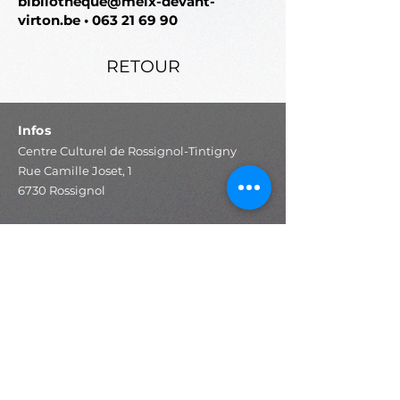
bibliotheque@meix-devant-
virton.be
•
063 21 69 90
RETOUR
Infos
Centre Culturel de Rossignol-Tintigny
Rue Camille Joset, 1
6730 Rossignol
info@ccrt.be
Tel:
+32 63 41 31 20
IBAN : BE19
8002 1213 2412
BIC : AXABBE22
Accès rapide
Programmation
Expositions