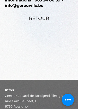
Informations :
063 24 00 39
•
info@gerouville.be
RETOUR
Infos
Centre Culturel de Rossignol-Tintigny
Rue Camille Joset, 1
6730 Rossignol