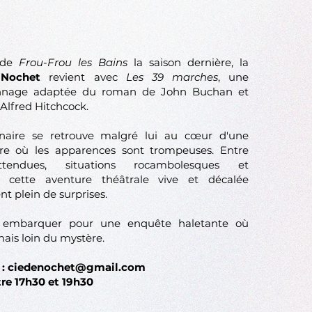
s de
Frou-Frou les Bains
la saison dernière, la
Nochet
revient avec
Les 39 marches
, une
onnage adaptée du roman de John Buchan et
'Alfred Hitchcock.
aire se retrouve malgré lui au cœur d'une
ire où les apparences sont trompeuses. Entre
ttendues, situations rocambolesques et
, cette aventure théâtrale vive et décalée
 plein de surprises.
à embarquer pour une enquête haletante où
mais loin du mystère.
 :
ciedenochet@gmail.com
tre 17h30 et 19h30