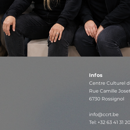
Infos
Centre Culturel d
Rue Camille Joset
6730 Rossignol
info@ccrt.be
Tel: +32 63 41 31 2