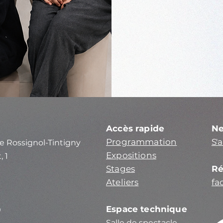
Accès rapide
Ne
Programmation
S'
e Rossignol-Tintigny
Expositions
, 1
Stages
Ré
Ateliers
fa
Espace technique
0
Salle de spectacle