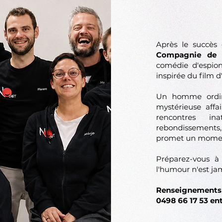
Après le succè
Compagnie de 
comédie d'espi
inspirée du film d
Un homme ordin
mystérieuse affa
rencontres ina
rebondissements
promet un moment
Préparez-vous 
l'humour n'est ja
Renseignements
0498 66 17 53 en