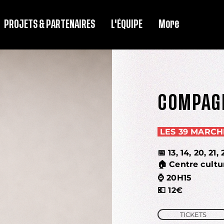
PROJETS & PARTENAIRES
L'ÉQUIPE
More
COMPAGN
LES 39 MARC
📅 13, 14, 20, 
🏠 Centre cultu
⌚
20H15
💶
12€
TICKETS