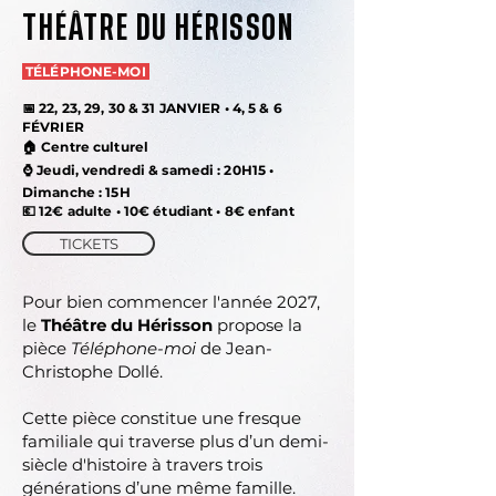
THÉÂTRE DU HÉRISSON
TÉLÉPHONE-MOI
📅 22, 23, 29, 30 & 31 JANVIER • 4
, 5 & 6
FÉVRIER
🏠 Centre culturel
⌚ Jeudi, vendredi & samedi :
20H15 •
Dimanche : 15H
💶
12€ adulte • 10€ étudiant • 8€ enfant
TICKETS
Pour bien commencer l'année 2027,
le
Théâtre du Hérisson
propose la
pièce
Téléphone-moi
de Jean-
Christophe Dollé.
Cette pièce constitue une fresque
familiale qui traverse plus d’un demi-
siècle d'histoire à travers trois
générations d’une même famille.