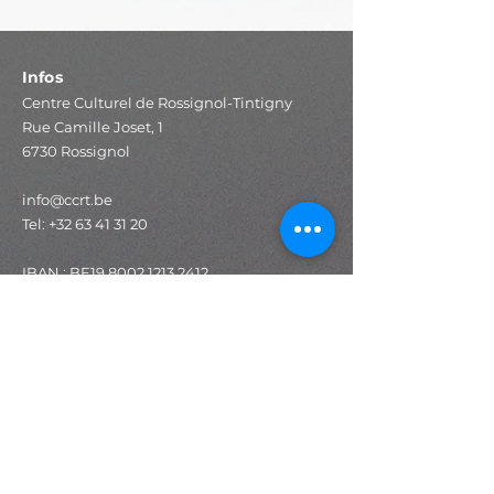
Infos
Centre Culturel de Rossignol-Tintigny
Rue Camille Joset, 1
6730 Rossignol
info@ccrt.be
Tel:
+32 63 41 31 20
IBAN : BE19
8002 1213 2412
BIC : AXABBE22
Accès rapide
Programmation
Expositions
Stages
Ateliers