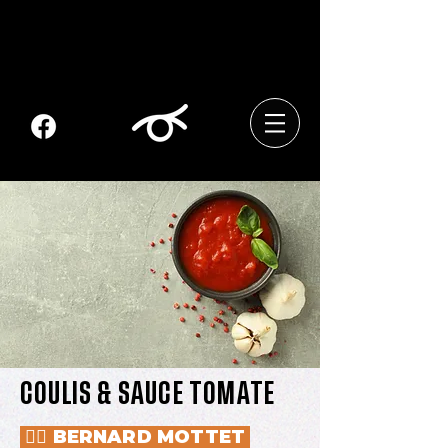
COULIS & SAUCE TOMATE
👱‍♂️ BERNARD MOTTET