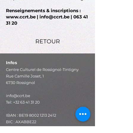
Renseignements & inscriptions :
www.ccrt.be
|
info@ccrt.be
|
063 41
31 20
RETOUR
Infos
Centre Culturel de Rossignol-Tintigny
Rue Camille Joset, 1
6730 Rossignol
info@ccrt.be
Tel:
+32 63 41 31 20
IBAN : BE19
8002 1213 2412
BIC : AXABBE22